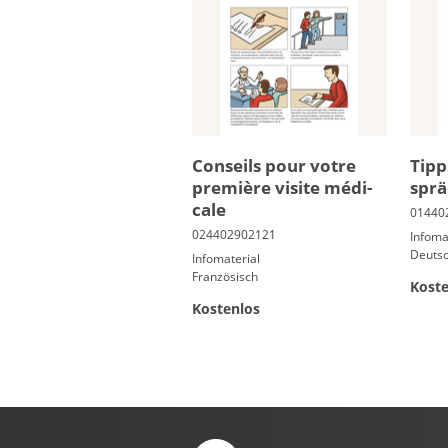
Conseils pour votre
Tipp
pre­mière vi­site mé­di­
sprä
cale
Infoma
Deuts
Infomaterial
Französisch
Koste
Kostenlos