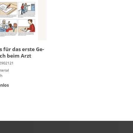
s für das ers­te Ge­
ch beim Arzt
terial
ch
nlos