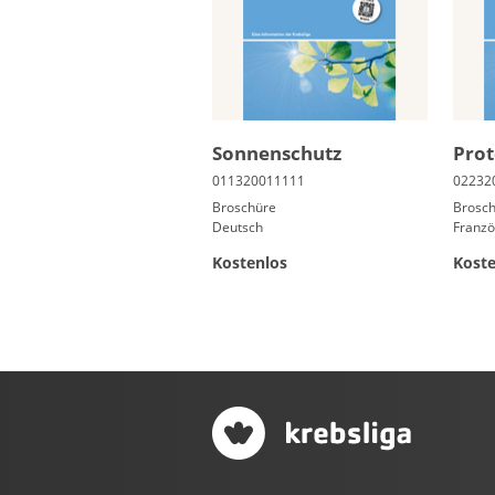
Son­nen­schutz
Pro­t
Broschüre
Brosc
Deutsch
Franzö
Kostenlos
Koste