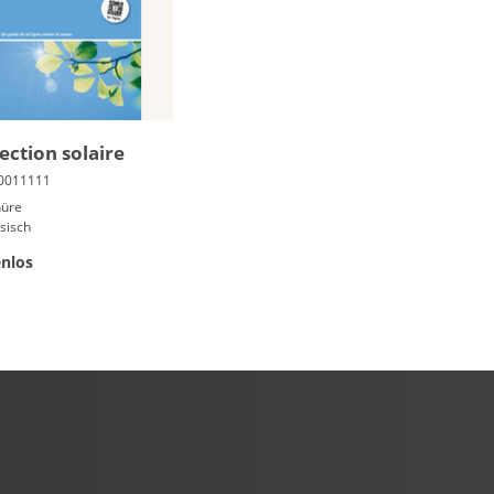
ec­tion so­laire
hüre
sisch
nlos