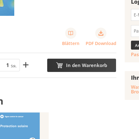
Lo
Blättern
PDF Download
Pas
In den Warenkorb
Stk.
Ih
Was
Bro
n