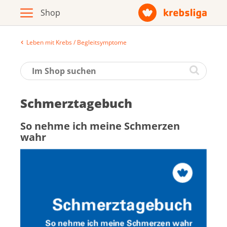
Leben mit Krebs / Begleitsymptome
Archiv
Broschüren / Infomaterial
Schmerz­ta­ge­buch
Produkte
So neh­me ich mei­ne Schmer­zen
wahr
Zur Krebsliga-Webseite
Deutsch
Français