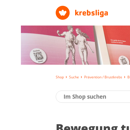
Shop
Suche
Prävention / Brustkrebs
B
Be­we­gung t