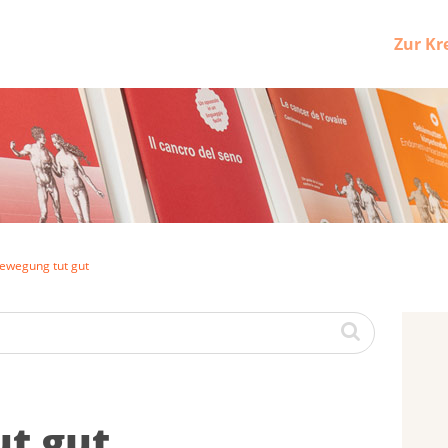
Zur Kr
ewegung tut gut
ut gut