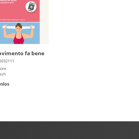
ovimento fa bene
hüre
isch
nlos