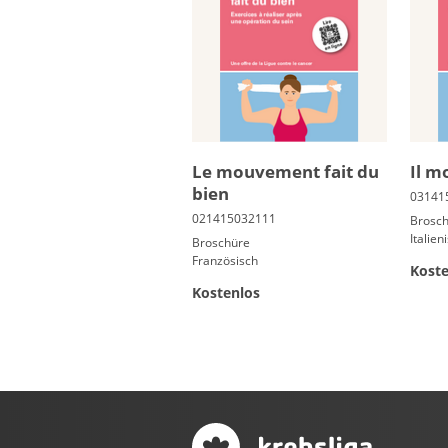
Le mou­ve­ment fait du
Il m
bien
Brosc
Italien
Broschüre
Französisch
Koste
Kostenlos