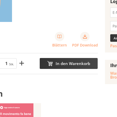
Lo
Blättern
PDF Download
Pas
In den Warenkorb
Stk.
Ih
Was
Bro
n