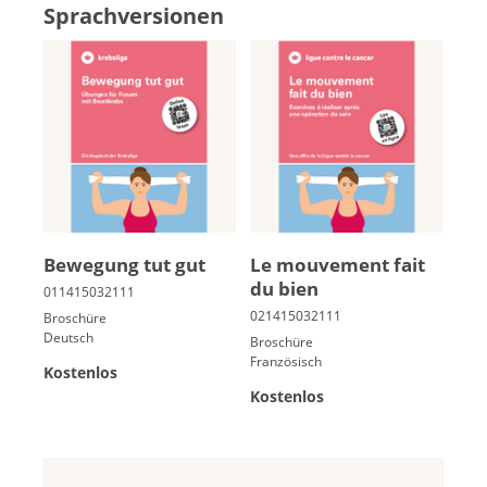
Sprachversionen
Be­we­gung tut gut
Le mou­ve­ment fait
du bien
Broschüre
Deutsch
Broschüre
Französisch
Kostenlos
Kostenlos