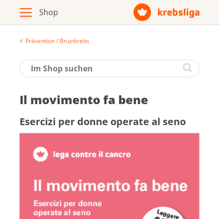
Prävention / Brustkrebs
Archiv
Broschüren / Infomaterial
Il movimento fa bene
Produkte
Esercizi per donne operate al seno
Zur Krebsliga-Webseite
Deutsch
Français