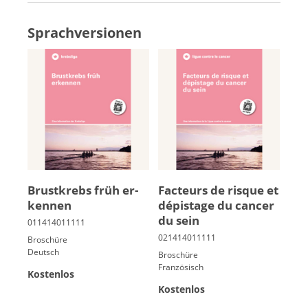
Sprachversionen
Brust­krebs früh er­
Fac­teurs de risque et
ken­nen
dé­pis­tage du can­cer
du sein
Broschüre
Deutsch
Broschüre
Französisch
Kostenlos
Kostenlos