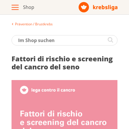
Prävention / Brustkrebs
Archiv
Broschüren / Infomaterial
Fattori di ri­schio e screening
Produkte
del cancro del seno
Zur Krebsliga-Webseite
Deutsch
Français