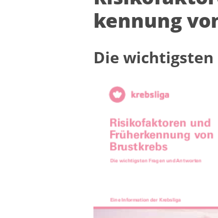
ken­nung von
Die wich­tigs­ten