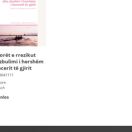
orët e rrezikut
zbulimi i hershëm
cerit të gjirit
hüre
sch
nlos