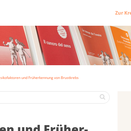
Zur Kr
isikofaktoren und Früherkennung von Brustkrebs
o­ren und Früh­er­