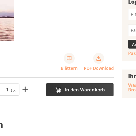
Lo
Pas
Blättern
PDF Download
Ih
Was
Bro
In den Warenkorb
Stk.
n