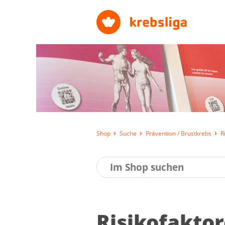
Shop
Suche
Prävention / Brustkrebs
R
Ri­si­ko­fak­t