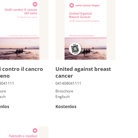
i contro il cancro
United against breast
seno
cancer
hüre
Broschüre
isch
Englisch
nlos
Kostenlos