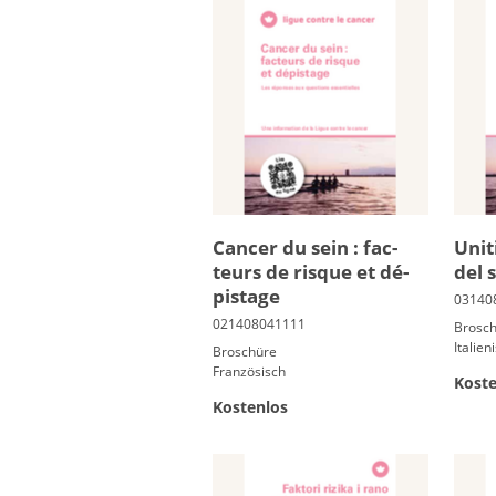
Can­cer du sein : fac­
Unit
teurs de risque et dé­
del 
pis­tage
Brosc
Italien
Broschüre
Französisch
Koste
Kostenlos