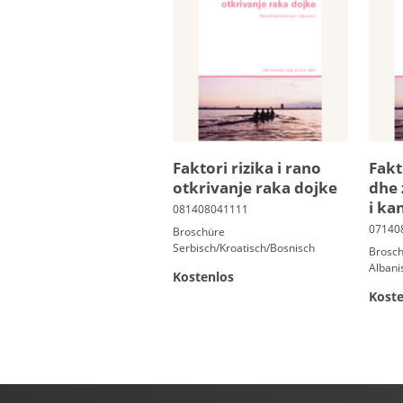
Faktori rizika i rano
Fakt
otkrivanje raka dojke
dhe 
i kan
Broschüre
Serbisch/Kroatisch/Bosnisch
Brosc
Albani
Kostenlos
Koste