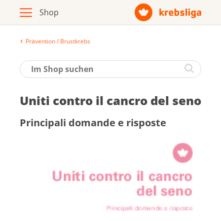
Prävention / Brustkrebs
Archiv
Broschüren / Infomaterial
Uniti contro il cancro del seno
Produkte
Principali domande e ri­spo­ste
Zur Krebsliga-Webseite
Deutsch
Français