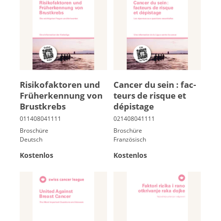
Ri­si­ko­fak­to­ren und
Can­cer du sein : fac­
Früh­er­ken­nung von
teurs de risque et
Brust­krebs
dé­pis­tage
Broschüre
Broschüre
Deutsch
Französisch
Kostenlos
Kostenlos