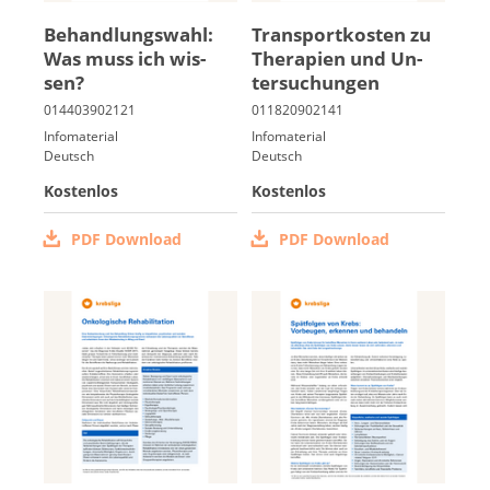
Be­hand­lungs­wahl:
Trans­port­kos­ten zu
Was muss ich wis­
The­ra­pi­en und Un­
sen?
ter­su­chun­gen
Infomaterial
Infomaterial
Deutsch
Deutsch
Kostenlos
Kostenlos
PDF Download
PDF Download