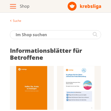
Suche
Archiv
Broschüren / Infomaterial
Informationsblätter für
Produkte
Betroffene
Zur Krebsliga-Webseite
Deutsch
Français