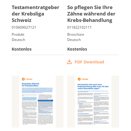
Tes­ta­men­trat­ge­ber
So pfle­gen Sie Ih­re
der Krebs­li­ga
Zäh­ne wäh­rend der
Italiano
Schweiz
Krebs-Be­hand­lung
Produkt
Broschüre
Deutsch
Deutsch
Kostenlos
Kostenlos
PDF Download