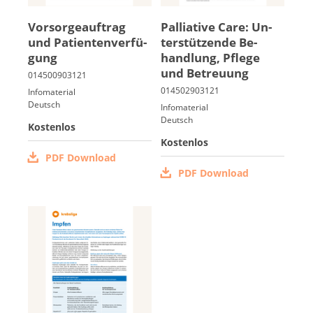
Vor­sor­ge­auf­trag
Pal­lia­ti­ve Ca­re: Un­
und Pa­ti­en­ten­ver­fü­
ter­stüt­zen­de Be­
gung
hand­lung, Pfle­ge
und Be­treu­ung
Infomaterial
Deutsch
Infomaterial
Deutsch
Kostenlos
Kostenlos
PDF Download
PDF Download