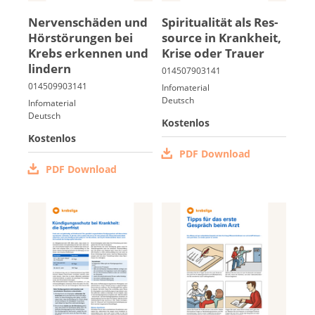
Ner­ven­schä­den und
Spi­ri­tua­li­tät als Res­
Hör­stö­run­gen bei
sour­ce in Krank­heit,
Krebs er­ken­nen und
Kri­se oder Trau­er
lin­dern
Infomaterial
Deutsch
Infomaterial
Deutsch
Kostenlos
Kostenlos
PDF Download
PDF Download