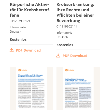
Kör­per­li­che Ak­ti­vi­
Krebs­er­kran­kung:
tät für Krebs­be­trof­
Ih­re Rech­te und
fe­ne
Pflich­ten bei ei­ner
Be­wer­bung
Infomaterial
Deutsch
Infomaterial
Deutsch
Kostenlos
Kostenlos
PDF Download
PDF Download