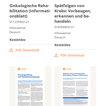
On­ko­lo­gi­sche Re­ha­
Spät­fol­gen von
bi­li­ta­ti­on (In­for­ma­ti­
Krebs: Vor­beu­gen,
ons­blatt)
er­ken­nen und be­
han­deln
Infomaterial
Deutsch
Infomaterial
Deutsch
Kostenlos
Kostenlos
PDF Download
PDF Download