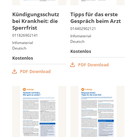
Kün­di­gungs­schutz
Tipps für das ers­te
bei Krank­heit: die
Ge­spräch beim Arzt
Sperr­frist
Infomaterial
Deutsch
Infomaterial
Deutsch
Kostenlos
Kostenlos
PDF Download
PDF Download