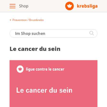
Prävention / Brustkrebs
Archiv
Broschüren / Infomaterial
Le can­cer du sein
Produkte
Zur Krebsliga-Webseite
Deutsch
Français